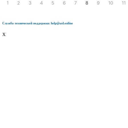
1
2
3
4
5
6
7
8
9
10
11
Служба технической поддержки: help@szd.online
X