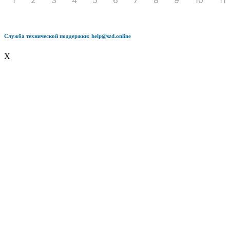
Служба технической поддержки: help@szd.online
X