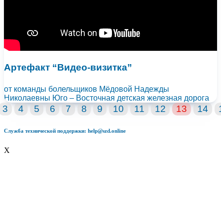
Артефакт “Видео-визитка”
от команды болельщиков Мёдовой Надежды
Николаевны
Юго – Восточная детская железная дорога
3
4
5
6
7
8
9
10
11
12
13
14
Служба технической поддержки: help@szd.online
X