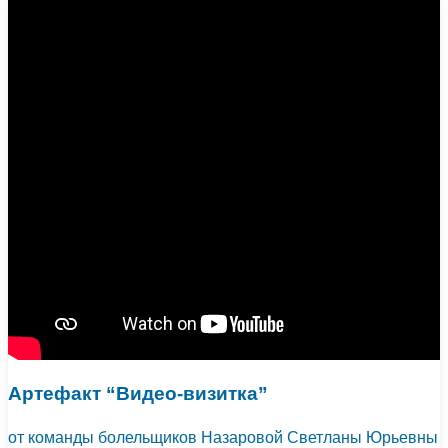
Артефакт “Видео-визитка”
от команды болельщиков Назаровой Светланы Юрьевны