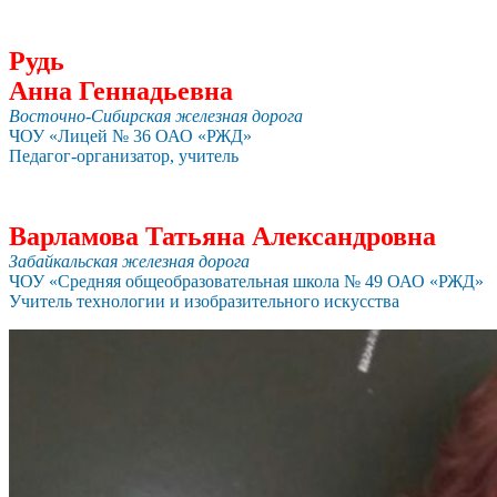
Рудь
Анна Геннадьевна
Восточно-Сибирская железная дорога
ЧОУ «Лицей № 36 ОАО «РЖД»
Педагог-организатор, учитель
Варламова Татьяна Александровна
Забайкальская железная дорога
ЧОУ «Средняя общеобразовательная школа № 49 ОАО «РЖД»
Учитель технологии и изобразительного искусства