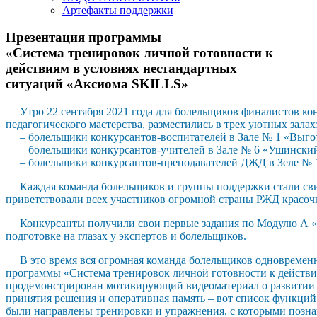
Артефакты поддержки
Презентация программы
«Система тренировок личной готовности к
действиям в условиях нестандартных
ситуаций «Аксиома SKILLS»
Утро 22 сентября 2021 года для болельщиков финалистов к
педагогического мастерства, разместились в трех уютных залах
– болельщики конкурсантов-воспитателей в Зале № 1 «Выгот
– болельщики конкурсантов-учителей в Зале № 6 «Ушинский
– болельщики конкурсантов-преподавателей ДЖД в Зеле № 1
Каждая команда болельщиков и группы поддержки стали свиде
приветствовали всех участников огромной страны РЖД красо
Конкурсанты получили свои первые задания по Модулю А «Общ
подготовке на глазах у экспертов и болельщиков.
В это время вся огромная команда болельщиков одновременно 
программы
«Система тренировок личной готовности к действ
продемонстрирован мотивирующий видеоматериал о развитии «
принятия решения и оперативная память – вот список функций 
были направлены тренировки и упражнения, с которыми позна