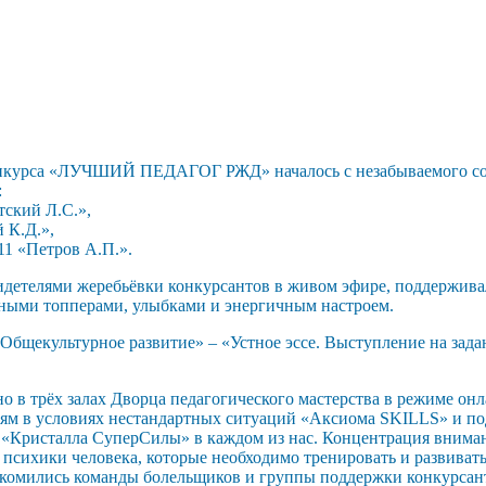
онкурса «ЛУЧШИЙ ПЕДАГОГ РЖД» началось с незабываемого со
:
ский Л.С.»,
 К.Д.»,
1 «Петров А.П.».
телями жеребьёвки конкурсантов в живом эфире, поддерживали
чными топперами, улыбками и энергичным настроем.
екультурное развитие» – «Устное эссе. Выступление на задан
в трёх залах Дворца педагогического мастерства в режиме онл
иям в условиях нестандартных ситуаций «Аксиома SKILLS»
и по
Кристалла СуперСилы» в каждом из нас. Концентрация внимания
психики человека, которые необходимо тренировать и развивать
комились команды болельщиков и группы поддержки конкурсант